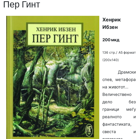
Пер Гинт
Хенрик
Ибзен
200 мкд
136 стр./ A5 формат
(200x140)
Драмски
спев, метафора
на животот...
Величествено
дело без
граници меѓу
реалното и
фантастиката,
свеста и