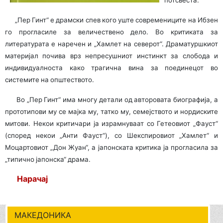
потсвеста.
„Пер Гинт“ е драмски спев кого уште современиците на Ибзен
го прогласиле за величествено дело. Во критиката за
литературата е наречен и „Хамлет на северот“. Драматуршкиот
материјал почива врз непресушниот инстинкт за слобода и
индивидуалноста како трагична вина за поединецот во
системите на општеството.
Во „Пер Гинт“ има многу детали од авторовата биографија, а
прототипови му се мајка му, татко му, семејството и нордиските
митови. Некои критичари ја израмнуваат со Гетеовиот „Фауст“
(според некои „Анти Фауст“), со Шекспировиот „Хамлет“ и
Моцартовиот „Дон Жуан“, а јапонската критика ја прогласила за
„типично јапонска“ драма.
Нарачај
МАКЕДОНИКА