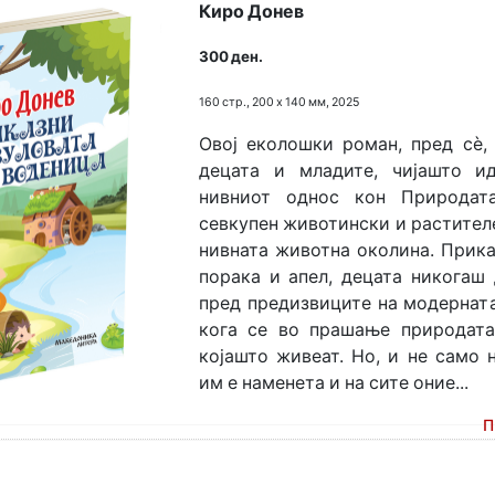
Киро Донев
300 ден.
160 стр., 200 х 140 мм, 2025
Овој еколошки роман, пред сè,
децата и младите, чијашто и
нивниот однос кон Природата
севкупен животински и растителе
нивната животна околина. Прика
порака и апел, децата никогаш 
пред предизвиците на модерната
кога се во прашање природата
којашто живеат. Но, и не само 
им е наменета и на сите оние...
П