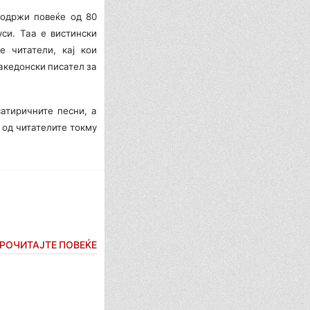
содржи повеќе од 80
си. Таа е вистински
е читатели, кај кои
акедонски писател за
тиричните песни, а
 од читателите токму
РОЧИТАЈТЕ ПОВЕЌЕ