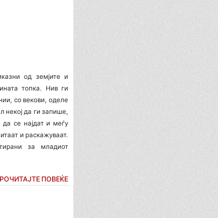
казни од земјите и
јината топка.
Нив ги
нии, со векови, оделе
л некој да ги запише,
 да се најдат и меѓу
читаат и раскажуваат.
тирани за младиот
РОЧИТАЈТЕ ПОВЕЌЕ