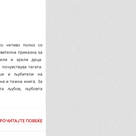
ско четиво полно со
твителна приказна за
тели и зрели деца.
 почувствува тагата.
уши и љубители на
на и тажна книга. За
ата љубов, љубовта
РОЧИТАЈТЕ ПОВЕЌЕ