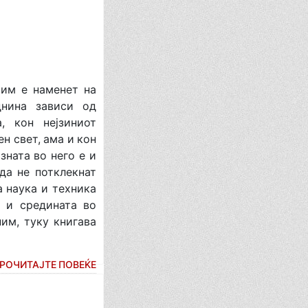
 им е наменет на
днина зависи од
, кон нејзиниот
н свет, ама и кон
зната во него е и
да не потклекнат
 наука и техника
 и средината во
ним, туку книгава
РОЧИТАЈТЕ ПОВЕЌЕ