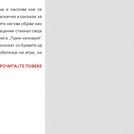
ма и наслови кои се
еснички и раскази за
ите негови објави низ
децении стекнал своја
ига „Тајни незнајни“.
познаат со буквите од
обележје на игра, на
РОЧИТАЈТЕ ПОВЕЌЕ