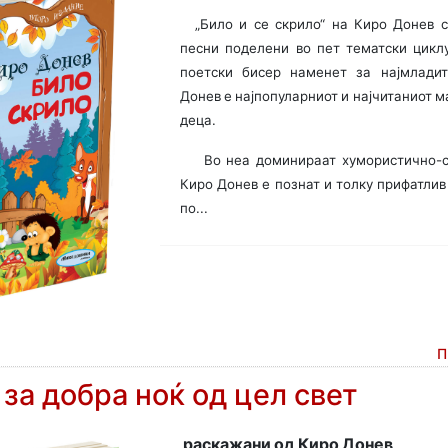
„Било и се скрило“ на Киро Донев 
песни поделени во пет тематски циклу
поетски бисер наменет за најмладит
Донев е најпопуларниот и најчитаниот м
деца.
Во неа доминираат хумористично-са
Киро Донев е познат и толку прифатлив
по...
П
за добра ноќ од цел свет
раскажани од Киро Донев