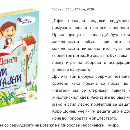
120 стр., 240 х 170 мм, 2026
г.
„Тајни незнајни“ содржи седумдес
римувани прозни текстови, поделени
Првиот циклус, со наслов „Азбучна кри
македонската азбука, при што з
македонската кирилица има куса пе
соодветен цртеж. Во оваа т.н. букварка,
преку игра на зборови и асоцијации
учењето на буквите.
Другите три циклуса содржат четирие
срочени како поезија во проза, во
читатели им се откриваат тајните
животинскиот свет. Расказите во оваа к
јазик и стил лесно прифатлив за деца
Киро Донев, учејќи ги децата што е до
крие во природата и општеството.
на со седумдесетина цртежи на Мирослав Георгиевски – Миро.