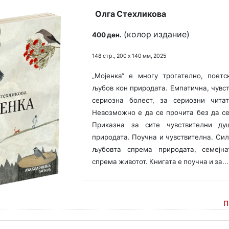
Олга Стехликова
(колор издание)
400 ден.
148 стр., 200 х 140 мм, 2025
„Мојенка“ е многу трогателно, поет
љубов кон природата. Емпатична, чувс
сериозна болест, за сериозни чита
Невозможно е да се прочита без да се
Приказна за сите чувстви­телни д
природата. Поучна и чувствителна. Сил
љубовта спрема природата, семејн
спрема животот. Книгата е поучна и за...
П