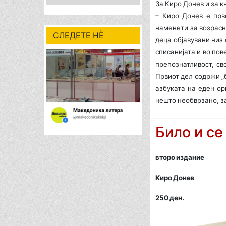
За Киро Донев и за к
– Киро Донев е прв
наменети за возрасни
СЛЕДЕТЕ НÈ
деца објавувани низ 
списанијата и во пов
препознатливост, сво
Првиот дел содржи „б
азбуката на еден ор
нешто необврзано, за
Било и се
второ издание
Киро Донев
250 ден.