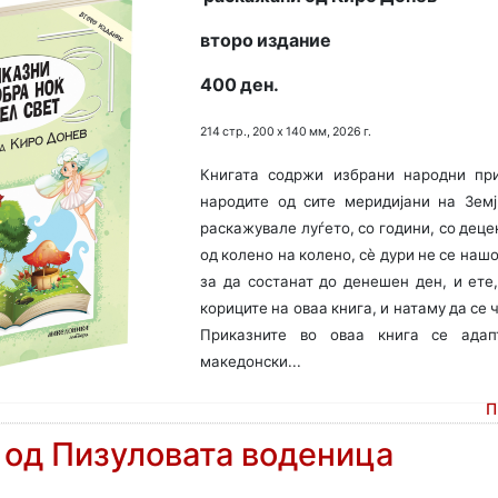
второ издание
400 ден.
214 стр., 200 х 140 мм, 2026 г.
Книгата содржи избрани народни при
народите од сите меридијани на Зем
раскажувале луѓето, со години, со деце
од колено на колено, сѐ дури не се нашо
за да состанат до денешен ден, и ете,
кориците на оваа книга, и натаму да се 
Приказните во оваа книга се адап
македонски...
П
 од Пизуловата воденица