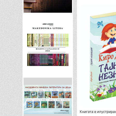
Книгата е илустрира