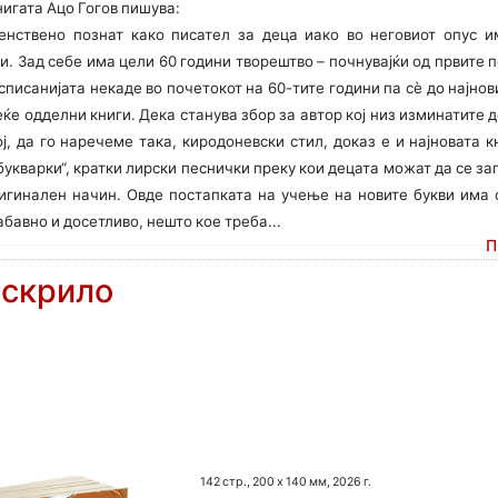
нигата Ацо Гогов пишува:
енствено познат како писател за деца иако во неговиот опус и
. Зад себе има цели 60 години творештво – почнувајќи од првите п
списанијата некаде во почетокот на 60-тите години па сѐ до најнов
еќе одделни книги. Дека станува збор за автор кој низ изминатите 
ј, да го наречеме така, киродоневски стил, доказ е и најновата кн
укварки“, кратки лирски песнички преку кои децата можат да се за
игинален начин. Овде постапката на учење на новите букви има 
бавно и досетливо, нешто кое треба...
П
 скрило
142 стр., 200 х 140 мм, 2026 г.