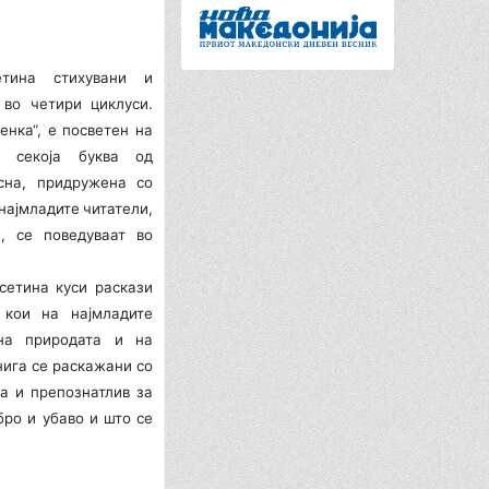
етина стихувани и
 во четири циклуси.
енка“, е посветен на
а секоја буква од
сна, придружена со
 најмладите читатели,
, се поведуваат во
сетина куси раскази
 кои на најмладите
 на природата и на
нига се раскажани со
та и препознатлив за
бро и убаво и што се