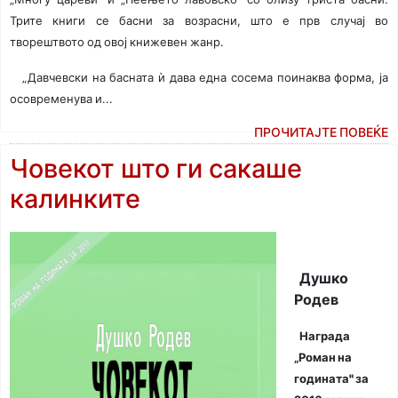
Трите книги се басни за возрасни, што е прв случај во
творештвото од овој книжевен жанр.
„Давчевски на басната ѝ дава една сосема поинаква форма, ја
осовременува и...
ПРОЧИТАЈТЕ ПОВЕЌЕ
Човекот што ги сакаше
калинките
Душко
Родев
Награда
„Роман на
годината
"
за