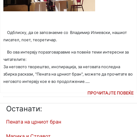
Одблиску, да се запознаеме со Владимир Илиевски, нашиот
писател, поет, теоретичар.
Во ова интервју поразговаравме на повеќе теми интересни за
читателите:
За неговото творештво, инспирација, за неговата последна
збирка раскази, "Пената на црниот бран", можете да прочитате во
...
неговото интервју кое е во продолжение.
ПРОЧИТАЈТЕ ПОВЕЌЕ
Останати:
Пената на црниот бран
Марика и Стравот