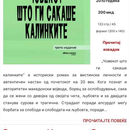
2010 година
200 мкд
132 стр./ A5
формат (200 x 140)
Прочитај
извадок
„Човекот што
ги сакаше
калинките“ е историски роман за вистински личности и
автентичен настан од почетокот на 20 век. Кога познат и
авторитетен македонски војвода, борец за ослободување, сака
да се жени со девојка од својата чета, љубовта и за двајцата
станува сурова и трагична. Страдаат поради апсурдот меѓу
борбата за слобода и слободата на љубовта, поради...
ПРОЧИТАЈТЕ ПОВЕЌЕ