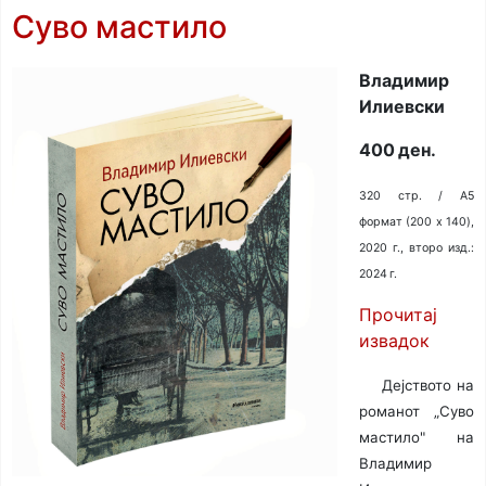
Суво мастило
Владимир
Илиевски
400 ден.
320 стр. / A5
формат (200 x 140),
2020 г., второ изд.:
2024 г.
Прочитај
извадок
Дејството на
романот „Суво
мастило" на
Владимир