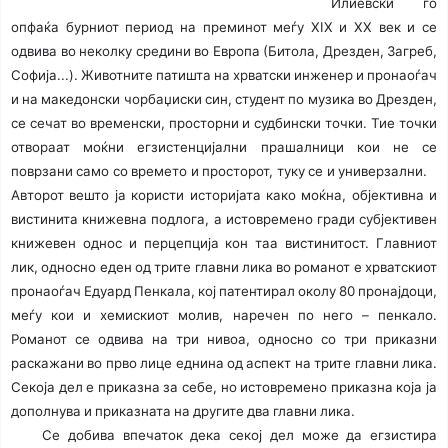
Илиевски го
опфаќа бурниот период на преминот меѓу XIX и XX век и се
одвива во неколку средини во Европа (Битола, Дрезден, Загреб,
Софија...). Животните патишта на хрватски инженер и пронаоѓач
и на македонски чорбаџиски син, студент по музика во Дрезден,
се сечат во временски, просторни и судбински точки. Тие точки
отвораат моќни егзистенцијални прашалници кои не се
поврзани само со времето и просторот, туку се и универзални.
Авторот вешто ја користи историјата како моќна, објективна и
вистинита книжевна подлога, а истовремено гради субјективен
книжевен однос и перцепција кон таа вистинитост. Главниот
лик, односно еден од трите главни лика во романот е хрватскиот
пронаоѓач Едуард Пенкала, кој патентирал околу 80 пронајдоци,
меѓу кои и хемискиот молив, наречен по него – пенкало.
Романот се одвива на три нивоа, односно со три приказни
раскажани во прво лице еднина од аспект на трите главни лика.
Секоја дел е приказна за себе, но истовремено приказна која ја
дополнува и приказната на другите два главни лика.
Се добива впечаток дека секој дел може да егзистира