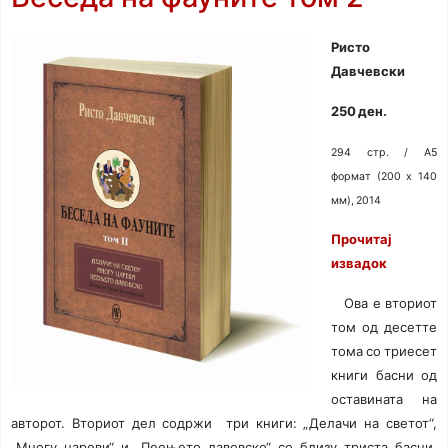
Ристо
Давчевски
250 ден.
294 стр. / A5
формат (200 x 140
мм), 2014
Прочитај
извадок
Ова е вториот
том од десетте
тома со триесет
книги басни од
оставината на
авторот. Вториот дел содржи
три книги: „Делачи на светот“,
„Многу цареви“ и „Пеењето лавовско“ со близу триста басни.