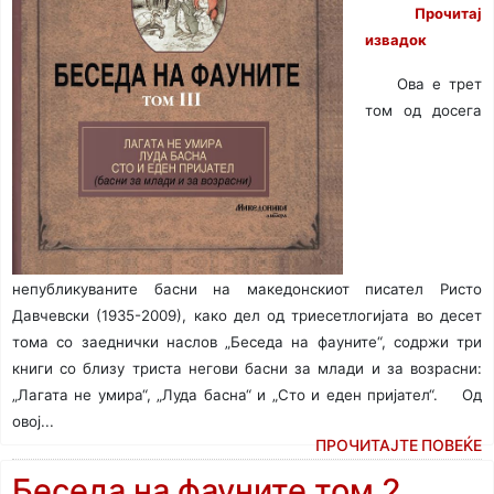
Прочитај
извадок
Ова е трет
том од досега
непубликуваните басни на македонскиот писател Ристо
Давчевски (1935-2009), како дел од триесетлогијата во десет
тома со заеднички наслов „Беседа на фауните“, содржи три
книги со близу триста негови басни за млади и за возрасни:
„Лагата не умира“, „Луда басна“ и „Сто и еден пријател“.
Од
о
вој...
ПРОЧИТАЈТЕ ПОВЕЌЕ
Беседа на фауните том 2