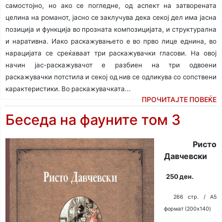
самостојно, но ако се погледне, од аспект на затворената
целина на романот, јасно се заклучува дека секој дел има јасна
позиција и функција во прозната композицијата, и структурална
и наративна. Иако раскажувањето е во прво лице еднина, во
нарацијата се среќаваат три раскажувачки гласови. На овој
начин јас-раскажувачот е разбиен на три одвоени
раскажувачки потстила и секој од нив се одликува со сопствени
карактеристики. Во раскажувачката...
ПРОЧИТАЈТЕ ПОВЕЌЕ
Беседа на фауните том 3
Ристо
Давчевски
250 ден.
266 стр. / A5
формат (200x140)