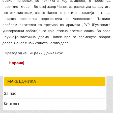
брзиот напредок во техниката кој, всушност, е побрз од
човечкиот морал. Во овој жанр Чапек се разликува од другите
светски писатели, зашто Чапек во таквите откритија не гледа
некаква прекрасна перспектива за човештвото. Таквиот
проблем писателот го третира во драмата „РУР (Румсовите
универзални роботи)“, со која стекна светска слава. Во оваа
научнофантастична драма Чапек прв го споменува зборот
робот
. Денес е најчитаното негово дело.
Превод од чешки јазик: Донка Роус
Нарачај
МАКЕДОНИКА
За нас
Контакт