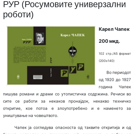
РУР (Росумовите универзални
роботи)
Карел Чапек
200 мкд.
102 стр./A5 формат
(200x140)
Во периодот
од 1920 до 1927
година Чапек
пишува романи и драми со утопистичка содржина. Речиси во
сите се работи за некаков пронајдок, некакво техничко
откритие, кое потоа е злоупотребено и е наменето за
уништување на човештвото.
Чапек ја согледува опасноста од таквите откри­ти­ја и од