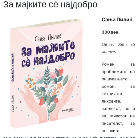
За мајките сè најдобро
Сања Пилиќ
300 ден.
126 стр., 200 х 140
мм, 2025
Роман за
проблемите на
пишувањето
роман, за
техниката,
ликовите,
заплетот, но и
за животот на
писателот, за
неговиот