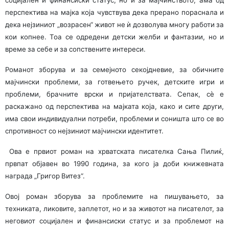
социјален и финансиски статус, но и за мајчинството, ама од
перспек­тива на мајка која чувствува дека прерано пораснала и
дека нејзиниот „возрасен“ живот не ѝ дозволува многу работи за
кои копнее. Тоа се одредени детски желби и фантазии, но и
време за себе и за сопствените интереси.
Романот зборува и за семејното секојдневие, за обичните
мајчински проблеми, за готвењето ручек, детските игри и
проблеми, брачните врски и пријателствата. Сепак, сè е
раскажано од перспектива на мајката која, како и сите други,
има свои индивидуални потреби, проблеми и соништа што се во
спротивност со нејзиниот мајчински идентитет.
Ова е првиот роман на хрватската писателка Сања Пилиќ,
првпат објавен во 1990 година, за кого ја доби книжевната
награда „Григор Витез“.
Овој роман зборува за проблемите на пишувањето, за
техниката, ликовите, заплетот, но и за животот на писателот, за
неговиот социјален и финансиски статус и за проблемот на