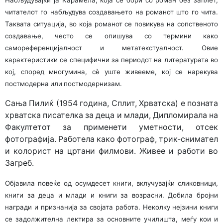
Набљудувајќи ја Карамела, која се бори со роман без заплет,
читателот го набљудува создавањето на романот што го чита.
Таквата ситуација, во која романот се повикува на сопственото
создавање, често се опишува со термини како
самореференцијалност и метатекстуалност. Овие
карактеристики се специфични за периодот на литературата во
кој, според многумина, сè уште живееме, кој се нарекува
постмодерна или постмодернизам.
Сања Пилиќ (1954 година, Сплит, Хрватска) е позната
хрватска писателка за деца и млади, Дипломирала на
Факултетот за применети уметности, отсек
фотографија. Работела како фотограф, трик-снимател
и колорист на цртани филмови. Живее и работи во
Загреб.
Објавила повеќе од осумдесет книги, вклучувајќи сликовници,
книги за деца и млади и книги за возрасни. Добила бројни
награди и признанија за својата работа. Неколку нејзини книги
се задолжителна лектира за основните училишта, меѓу кои и