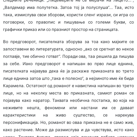
следните реченици: „Лицемерите не се мерачи на лицето...“,
„Валдемар има полутетка. Затоа тој ја полуслуша“... Таа, исто
така, измислува свои зборови, користи сленг изрази, си игра со
поговорки, со правопис и пишување со големи букви, со
графички приказ или со празниот простор на страницата.
Во предговорот, писателката зборува за тоа како мајки­те се
запоставени во литературата, односно „ако се сретнат во некое
поглавје, тие обично готват“. Поради ова, таа решила да пишува
за себе. Иако предговорот е напишан во прво лице еднина,
писателката најавува дека ќе ја раскаже приказната во трето
лице еднина затоа што „така е полесно“, а нејзиното име ќе биде
Карамела. Остатокот од романот е навистина напишан во трето
лице, но на неколку места во приказната, самиот роман се
појавува како наратор. Таквата необична постапка, во која на
неживите нешта, феномени или настани им се даваат
карактеристики на живо суштество, се нарекува
персонификација. Но, романот во оваа приказна не е само жив,
како растение. Може да размислува и да чувствува, исто како