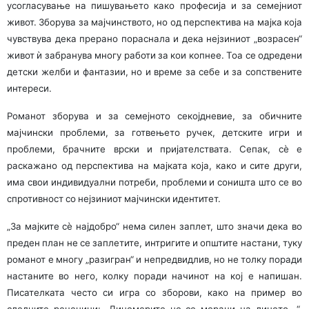
усогласување на пишувањето како професија и за семејниот
живот. Зборува за мајчинството, но од перспектива на мајка која
чувствува дека прерано пораснала и дека нејзиниот „возрасен“
живот ѝ забранува многу работи за кои копнее. Тоа се одредени
детски желби и фантазии, но и време за себе и за сопствените
интереси.
Романот зборува и за семејното секојдневие, за обичните
мајчински проблеми, за готвењето ручек, детските игри и
проблеми, брачните врски и пријателствата. Сепак, сè е
раскажано од перспектива на мајката која, како и сите други,
има свои индивидуални потреби, проблеми и соништа што се во
спротивност со нејзиниот мајчински идентитет.
„За мајките сè најдобро“ нема силен заплет, што значи дека во
преден план не се заплетите, интригите и општите настани, туку
романот е многу „разигран“ и непредвидлив, но не толку поради
настаните во него, колку поради начинот на кој е напишан.
Писателката често си игра со зборови, како на пример во