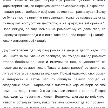
човек. Таквата фигура, според која романот добива човечки
карактеристики, се нарекува антропоморфизација. Покрај тоа,
нашиот роман добива и свој глас, во еден дел раскажува („Толку
се бунев против нивните интервенции, толку се плашев дека ќе
го нарушат костурот на дејството, а на крајот, ме заборавија.“)
Оваа фигура, со чија помош на романот му се дава глас, се
нарекува просопопеја и е исто така еден вид персонификација,
како и антропоморфизација.
Друг интересен дел од овој роман за деца е делот каде што
машината за пишување се расипува, зашто еден лик од романот
ставил бонбони од нане и иглички во неа, а „дефектот“ се
покажува во самиот текст. Таквата „разиграност“ со јазикот во
литературата се нарекува лудизам. Покрај лудизмот, овој роман
е интересен и затоа што го опишува самиот процес на
создавање роман. Карамела е писателка која се бори со свој
роман за деца, тешко ѝ е да измисли ликови и заплет. Покрај
тоа, еден од нејзините ликови, Велимир, влегува во нејзиниот
живот и останува таму, иако таа има можност да го промени.