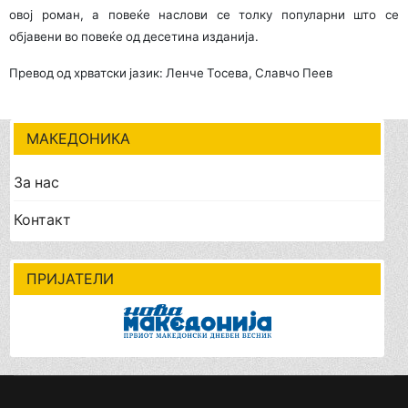
овој роман, а повеќе наслови се толку популарни што се
објавени во повеќе од десетина изданија.
Превод од хрватски јазик: Ленче Тосева, Славчо Пеев
МАКЕДОНИКА
За нас
Контакт
ПРИЈАТЕЛИ