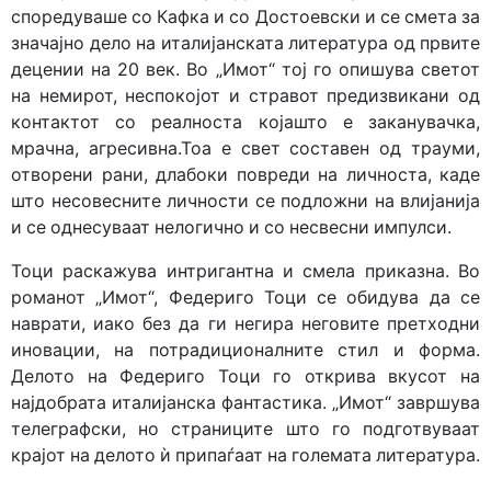
споредуваше со Кафка и со Достоевски и се смета за
значајно дело на италијанската литература од првите
децении на 20 век. Во „Имот“ тој го опишува светот
на немирот, неспокојот и стравот предизвикани од
контактот со реалноста којашто е заканувачка,
мрачна, агресивна.Тоа е свет составен од трауми,
отворени рани, длабоки повреди на личноста, каде
што несовесните личности се подложни на влијанија
и се однесуваат нелогично и со несвесни импулси.
Тоци раскажува интригантна и смела приказна. Во
романот „Имот“, Федериго Тоци се обидува да се
наврати, иако без да ги негира неговите претходни
иновации, на потрадиционалните стил и форма.
Делото на Федериго Тоци го открива вкусот на
најдобрата италијанска фантастика. „Имот“ завршува
телеграфски, но страниците што го подготвуваат
крајот на делото ѝ припаѓаат на големата литература.