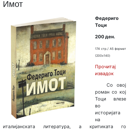
Имот
Федериго
Тоци
200 ден.
174 стр./ A5 формат
(200x140)
Прочитај
извадок
Со овој
роман со кој
Тоци влезе
во
историјата
на
италијанската литература, а критиката го