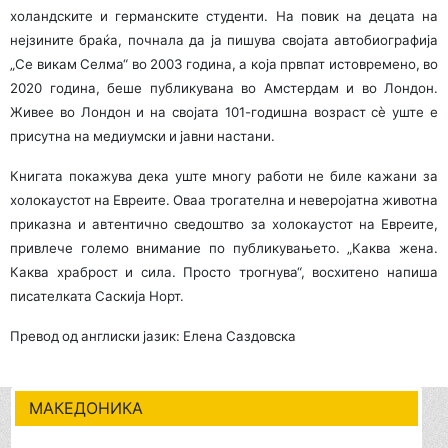
холандските и германските студенти. На повик на децата на
нејзините браќа, почнала да ја пишува својата автобиографија
„Се викам Селма“ во 2003 година, а која првпат истовремено, во
2020 година, беше публику­вана во Амстердам и во Лондон.
Живее во Лондон и на својата 101-годишна возраст сè уште е
присутна на медиумски и јавни настани.
Книгата покажува дека уште многу работи не биле кажани за
холокаустот на Евреите. Оваа трогателна и неверојатна животна
приказна и автентично сведоштво за холокаустот на Евреите,
привлече големо внимание по публикувањето. „Каква жена.
Каква храброст и сила. Просто трогнува“, восхитено напиша
писателката Саскија Норт.
Превод од англиски јазик: Елена Саздовска
МАКЕДОНИКА