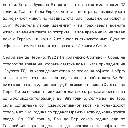
логори. Кога избувнала Втората светска војна имала само 17
години. Тоа што била Еврејка дотогаш не играло никаква улога
во нејзиниот живот, но наеднаш станало прашање за живот и
смрт. Користела лажен идентитет и ги преживеала воените
ужаси и мачеништвата во логорите. За тоа време никој не знаел
дека е Еврејка и никој не ѝ го знаел вистинското име. Дури по
војната се осмелила повторно да каже: Се викам Селма.
Селма ван де Пере (р. 1922 г.) е холандско-британски борец на
отпорот за време на Втората светска војна. Била припадник на
„Групата ТД“ на холандскиот отпор за време на војната. Набргу
по војната се преселила во Англија, каде што работела за Би-би-
си и го запознала идниот сопруг, белгискиот новинар Хуго ван де
Пере. Потоа повеќе години работела како странски дописник за
една холандска телевизија. Во 1983 година, Селма ван де Пере
била одликувана со Комеморативниот крст на холандскиот
отпор, а во 2021 година со орденот Оранж-Насау од холандската
влада. Од 1995 година, Ван де Пер секоја година оди во
Равенсбрик една недела за да разговара за војната со