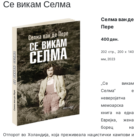
Се викам Селма
Селма ван де
Пере
400 ден.
202 стр., 200 х 140
мм, 2023
„Се викам
Селма“ е
неверојатна
мемоарска
книга на една
Еврејка, жена
борец на
Отпорот во Холандија, која преживеала нацистички кампови и