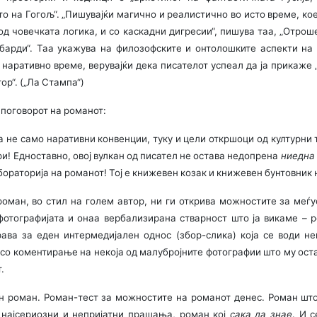
о на Гогољ“. „Пишувајќи магично и реалистично во исто време, кое
од човечката логика, и со каскадни дигресии“, пишува таа, „Отро
барди“. Таа укажува на филозофските и онтолошките аспекти на
наративно време, верувајќи дека писателот успеал да ја прикаже 
р“. („Ла Стампа“)
 поговорот на романот:
не само наративни конвенции, туку и цели откршоци од културни 
и! Едноставно, овој вулкан од писател не остава недопрена
ниедна
раторија на романот! Тој е книжевен козак и книжевен бунтовник н
оман, во стил на голем автор, ни ги открива можностите за меѓ
отографијата и онаа вербализирана ствар­ност што ја викаме –
ава за еден интермедијален однос (збор-слика) која се води н
со коменти­ра­ње на некоја од малубројните фотографии што му ос
.
ен роман. Роман-тест за можностите на романот денес. Роман што
а најсериозни и непријатни прашања, роман кој
сака да знае
. И 