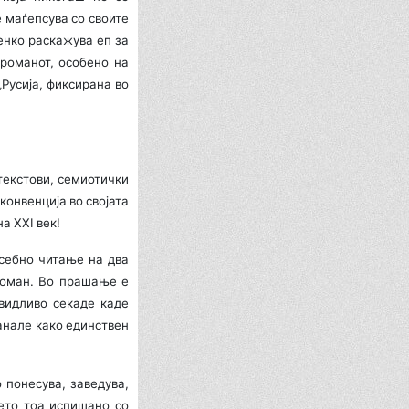
 маѓепсува со своите
шенко раскажува еп за
 романот, особено на
„Русија, фиксирана во
текстови, семиотички
конвенција во својата
а XXI век!
усебно читање на два
 роман. Во прашање е
евидливо секаде каде
танале како единствен
 понесува, заведува,
сето тоа испишано со