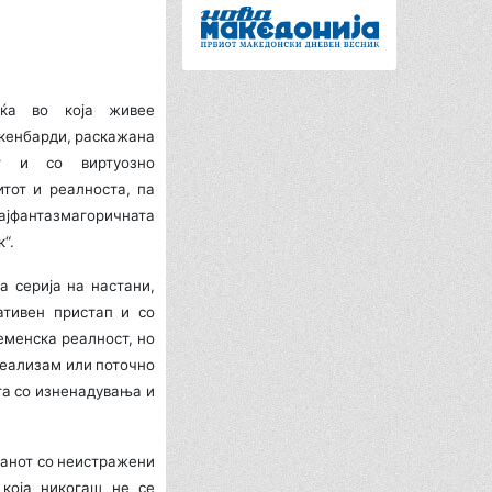
уќа во која живее
акенбарди, раскажана
ст и со виртуозно
тот и реалноста, па
јфантазмагоричната
“.
а серија на настани,
ативен пристап и со
еменска реалност, но
реализам или поточно
та со изненадувања и
манот со неистражени
 која никогаш не се