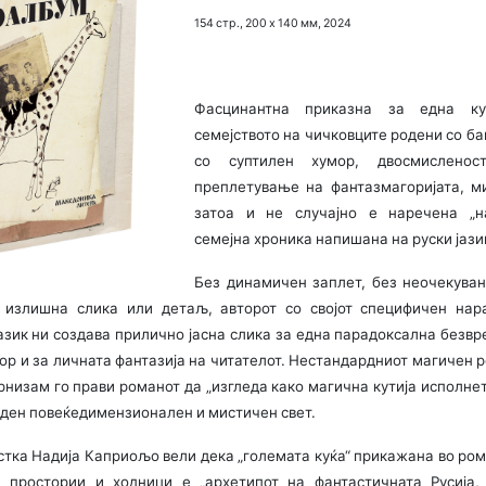
154 стр., 200 х 140 мм, 2024
Фасцинантна приказна за една к
семејството на чичковците родени со б
со суптилен хумор, двосмислено
преплетување на фантазмагоријата, ми
затоа и не случајно е наречена „на
семејна хроника напишана на руски јазик
Без динамичен заплет, без неочекуван
 излишна слика или детаљ, авторот со својот специфичен нар
азик ни создава прилично јасна слика за една парадоксална безвр
тор и за личната фантазија на читателот. Нестандардниот магичен 
низам го прави романот да „изгледа како магична кутија исполне
 еден повеќедимензионален и мистичен свет.
стка Надија Каприољо вели дека „големата куќа“ прикажана во ро
и простории и ходници е „архетипот на фантастичната Русија,