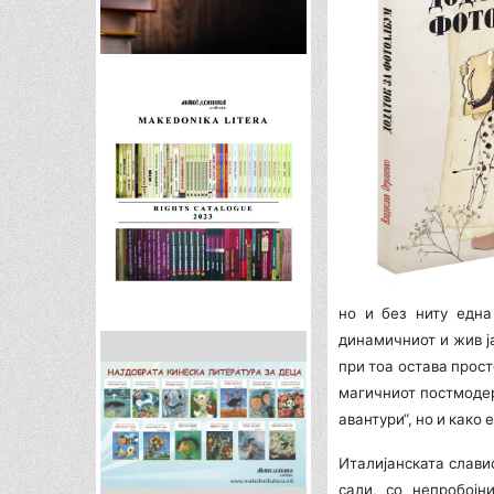
но и без ниту една
динамичниот и жив ј
при тоа остава прос
магичниот постмодер
авантури“, но и како
Италијанската слави
сали, со непробојн