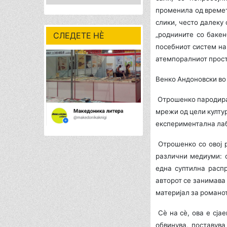
променила од времет
слики, често далеку 
СЛЕДЕТЕ НÈ
„роднините со бакен
посебниот систем на 
атемпоралниот просто
Венко Андоновски во
Отрошенко пародира 
мрежи од цели култур
експериментална лабо
Отрошенко со овој р
различни медиуми: ф
една суптилна распр
авторот се занимава 
материјал за романот
Сè на сè, ова е сја
обвинува, поста­вув