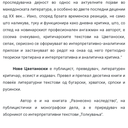
проследувачка дејност во однос на актуелните појави во
македонската литература, а особено во двете последни децении
од ХХ век... Иако, според брзата временска реакција, не само
што наликува, туку и функционира како дневна критика, што, со
оглед на новинарскиот професионален ангажман на авторот, е
сосема очекувано, критичарските текстови на Цветаноски,
сепак, сериозно се оформуваат во интерпретативно-аналитички
прилози и застануваат во редот на онаа од него претходно
теориски третирана и интерпретативна и аналитичка критика.“
Нове Цветаноски
е публицист, преведувач, литературен
критичар, есеист и издавач. Превел и препеал десетина книги и
повеќе литературни текстови од бугарски, хрватски, српски и
русински.
Автор е и на книгата „Разнесено наследство“, на
публицистички и монографски дела, а е приредувач на
зборникот со интерпретативни текстови „Толкувања“.