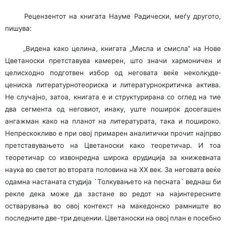
Рецензентот на книгата Науме Радически, меѓу другото,
пишува:
„Видена како целина, книгата „Мисла и смисла“ на Нове
Цветаноски претставува камерен, што значи хармо­ничен и
целисходно подготвен избор од неговата веќе неколкуде­
цениска литературнотеориска и литера­турно­критичка актива.
Не случајно, затоа, книгата е и структурирана со оглед на тие
два сегмента од неговиот, инаку, уште поширок досегашен
ангажман како на планот на литературата, така и пошироко.
Непрескок­ли­во е при овој примарен аналитички прочит најпрво
претставувањето на Цветаноски како теоретичар. И тоа
теоретичар со извонредна широка ерудиција за книжев­ната
наука во светот во втората половина на ХХ век. За неговата веќе
одамна настаната студија `Толку­ва­њето на песната` веднаш би
рекле дека може да застане во редот на најинтересните
остварувања во овој контекст на македонско рамниште во
последните две-три деце­нии. Цветаноски на овој план е посебно