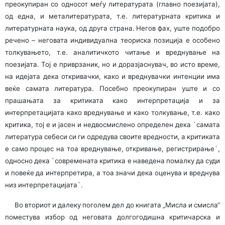
преоку­пиран со односот меѓу литера­ту­рата (главно поезијата),
од една, и металитературата, т.е. литера­тур­ната критика и
литера­тур­ната наука, од друга страна. Негов фах, уште подобро
речено – неговата индиви­дуална теориска позиција е особено
толкувањето, т.е. анали­тичкото читање и вредну­вање на
поезијата. Тој е приврзаник, но и доразјаснувач, во исто време,
на идејата дека откри­вач­ки, како и вреднувачки интенции има
веќе самата литература. Посебно преокупиран уште и со
прашањата за критиката како интерпретација и за
интерпретацијата како вреднување и како толкување, т.е. како
критика, тој е и јасен и недво­смислено определен дека `самата
литература себеси си ги одредува своите вредности, а критиката
е само процес на тоа вреднување, откривање, регистрирање`,
односно дека `совре­ме­ната критика е наведена помалку да суди
и повеќе да интерпретира, а тоа значи дека оценува и вреднува
низ интерпретацијата`.
Во вториот и далеку поголем дел до книгата „Мисла и смисла“
поместува избор од неговата долгогодишна критичарска и