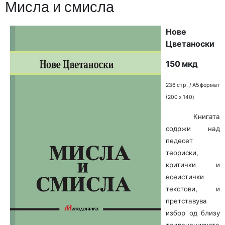
Мисла и смисла
Нове
Цветаноски
150 мкд
236 стр. / A5 формат
(200 x 140)
Книгата
содржи над
педесет
теориски,
критички и
есеистички
текстови, и
претставува
избор од близу