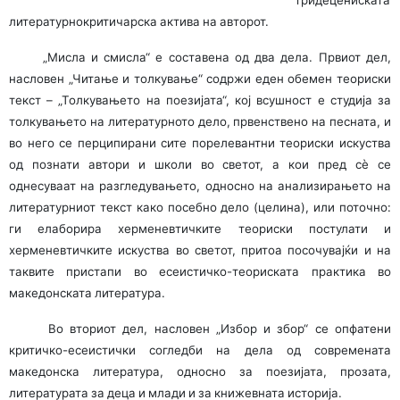
тридецениската
литературнокритичарска актива на авторот.
„Мисла и смисла“ е составена од два дела. Првиот дел,
насловен „Читање и толкување“ содржи еден обемен теориски
текст – „Толкувањето на поезијата“, кој всушност е студија за
толкувањето на литературното дело, првенствено на песната, и
во него се перципирани сите порелевантни теориски искуства
од познати автори и школи во светот, а кои пред сè се
однесуваат на разгледувањето, односно на анализирањето на
литературниот текст како посебно дело (целина), или поточно:
ги елаборира херменевтичките теориски постулати и
херменевтичките искуства во светот, притоа посочувајќи и на
таквите пристапи во есеистичко-теориската практика во
македонската литература.
Во вториот дел, насловен „Избор и збор“ се опфатени
критичко-есеистички согледби на дела од современата
македонска литература, односно за поезијата, прозата,
литературата за деца и млади и за книжевната историја.