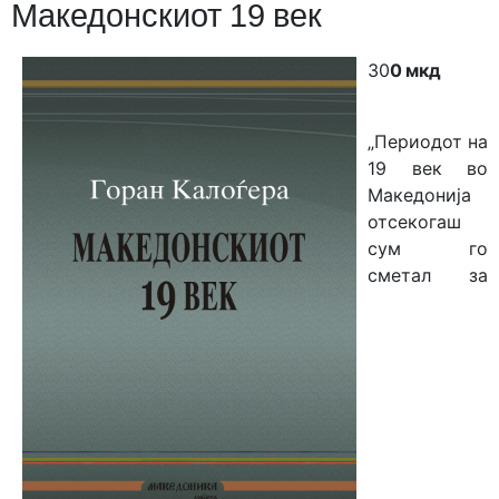
Македонскиот 19 век
30
0 мкд
„Периодот на
19 век во
Македонија
отсекогаш
сум го
сметал за