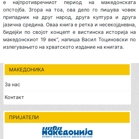
е најпротивречниот период на македонската
опстојба. Згора на тоа, ова дело го пишува човек
припадник на друг народ, друга култура и друга
јазична средина. Оваа книга е ретка и несекојдневна,
бидејќи по својот концепт е вистинска историја на
македонскиот 19 век“, напиша Васил Тоциновски по
излегувањето на хрватското издание на книгата.
МАКЕДОНИКА
За нас
Контакт
ПРИЈАТЕЛИ