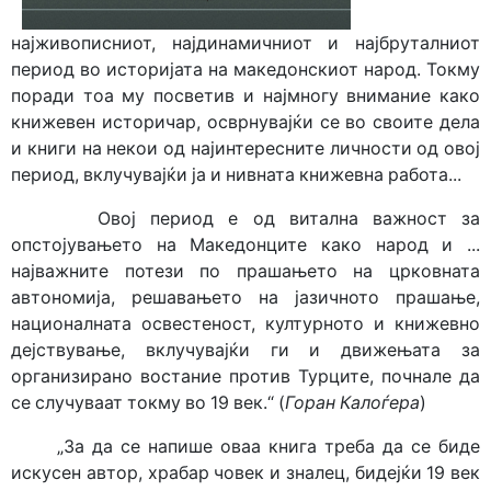
најживописниот, најдинамичниот и најбруталниот
период во историјата на македонскиот народ. Токму
поради тоа му посветив и најмногу внимание како
книжевен историчар, осврнувајќи се во своите дела
и книги на некои од најинтересните личности од овој
период, вклучувајќи ја и нивната книжевна работа...
Овој период е од витална важност за
опстојувањето на Македонците како народ и ...
најважните потези по прашањето на црковната
автономија, решавањето на јазичното прашање,
националната освестеност, културното и книжевно
дејствување, вклучувајќи ги и движењата за
организирано востание против Турците, почнале да
се случуваат токму во 19 век.“ (
Горан Калоѓера
)
„За да се напи­ше оваа книга треба да се биде
искусен автор, храбар човек и зналец, бидејќи 19 век