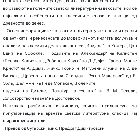
големата светска литература, кои се закономерностите
во развојот на големите светски литератури низ вековите, кои се
најважните особености на класичните епохи и правци од
древноста до денес.
Освен информациите за главните литературни епохи и правци
од антиката и ренесансата до модернизмот, книгата вклучува и
анализи на класични дела како што се „Илијада“ на Хомер, „Цар
Едип“ на Софокле, „Подвизите на Александар“ на Калистен
(Псевдо-Калистен), „Робинсон Крусо“ на Д. Дефо, „Грофот Монте
Кристо“ на А. Дима, „Чичко Горио“ и „Изгубени илузии“ на О. де
Балзак, „Црвено и црно“ на Стендал, „Ругон-Макарови“ од Е.
Зола, „Бел Ами“ на Ги де Мопасан, „Големите
надежи“ на Дикенс, „Панаѓур на суетата“ на В. М. Текери,
„Злосторство и казна“ на Достоевски...
Напишана разбирливо и читливо, книгата придонесува за
популаризација на врвната светска литературна класица кај
широк круг читатели.
Превод од бугарски јазик: Предраг Димитровски