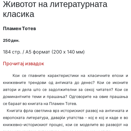
Животот на литературната
класика
Пламен Тотев
250 ден.
184 стр. / A5 формат (200 x 140 мм)
Прочитај извадок
Кои се главните карактеристики на класичните епохи и
книжевните трендови од антиката до денес? Кои се иконите
автори и дела што се задолжителни за секој читател? Кои се
доминантните теми и прашања? Одговорите на овие прашања
се бараат во книгата на Пламен Тотев.
Книгата фрла светлина врз историскиот развој на античката и
европската литература, давајќи упатства - кој е кој и каде е во
книжевно-историскиот процес, кои се моделите во развојот на