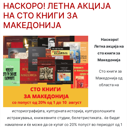
НАСКОРО! ЛЕТНА АКЦИЈА
НА СТО КНИГИ ЗА
МАКЕДОНИЈА
Наскоро!
Летна акција на
сто книги за
Македонија
Сто книги за
Македонија од
областа на
историографијата, културната историја, културолошките
истражувања, книжевните студии, белетристиката.. ќе бидат
намалени и ќе може да се купат со 20% попуст во периодот од 1