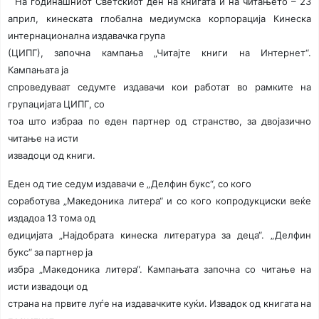
На годинашниот Светскиот ден на книгата и на читањето – 23
април, кинеската глобална медиумска корпорација Кинеска
интернационална издавачка група
(ЦИПГ), започна кампања „Читајте книги на Интернет“.
Кампањата ја
спроведуваат седумте издавачи кои работат во рамките на
групацијата ЦИПГ, со
тоа што избраа по еден партнер од странство, за двојазично
читање на исти
извадоци од книги.
Еден од тие седум издавачи е „Делфин букс“, со кого
соработува „Македоника литера“ и со кого копродукциски веќе
издадоа 13 тома од
едицијата „Најдобрата кинеска литература за деца“. „Делфин
букс“ за партнер ја
избра „Македоника литера“. Кампањата започна со читање на
исти извадоци од
страна на првите луѓе на издавачките куќи. Извадок од книгата на