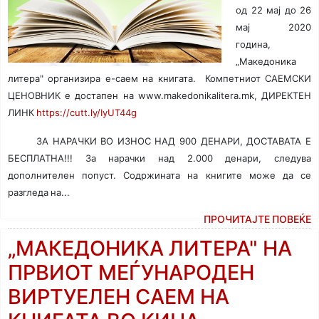
од 22 мај до 26
мај 2020
година,
„Maкедоника
литера" организира е-саем на книгата.
Компетниот САЕМСКИ
ЦЕНОВНИК е достапен на www.makedonikalitera.mk, ДИРЕКТЕН
ЛИНК
https://cutt.ly/IyUT44g
ЗА НАРАЧКИ ВО ИЗНОС НАД 900 ДЕНАРИ,
ДОСТАВАТА Е
БЕСПЛАТНА!!!
За нарачки над 2.000 денари, следува
дополнителен попуст.
Содржината на книгите може да се
разгледа на...
ПРОЧИТАЈТЕ ПОВЕЌЕ
„МАКЕДОНИКА ЛИТЕРА" НА
ПРВИОТ МЕЃУНАРОДЕН
ВИРТУЕЛЕН САЕМ НА