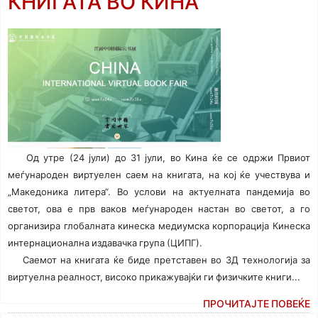
КНИГАТА ВО КИНА
Од утре (24 јули) до 31 јули, во Кина ќе се одржи Првиот
меѓународен виртуелен саем на книгата, на кој ќе учествува и
„Македоника литера“. Во услови на актуелната пандемија во
светот, ова е прв ваков меѓународен настан во светот, а го
организира глобалната кинеска медиумска корпорација Кинеска
интернационална издавачка група (ЦИПГ).
Саемот на книгата ќе биде претставен во 3Д технологија за
виртуелна реалност, високо прикажувајќи ги физичките книги...
ПРОЧИТАЈТЕ ПОВЕЌЕ