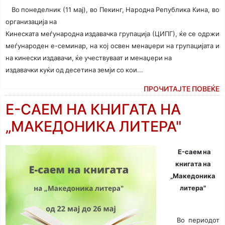
Во понеделник (11 мај), во Пекинг, Народна Република Кина, во
организација на
Кинеската меѓународна издавачка групација (ЦИПГ), ќе се одржи
меѓународен е-семинар, на
кој освен менаџери на групацијата и
на кинески издавачи, ќе учествуваат и менаџери на
издавачки куќи од десетина земји со кои...
ПРОЧИТАЈТЕ ПОВЕЌЕ
E-САЕМ НА КНИГАТА НА
„MAKEДОНИКА ЛИТЕРА"
E-саем на
книгата на
„Maкедоника
литера"
Во периодот