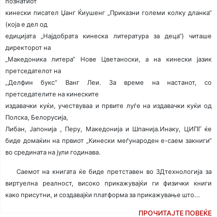
познатиот
кинески писател Џанг Ќиушенг „Приказни големи колку дланка“
(која е дел од
едицијата „Најдобрата кинеска литература за деца“) читаше
директорот на
„Македоника литера“ Нове Цветаноски, а на кинески јазик
претседателот на
„Делфин букс“ Ванг Леи. За време на настанот, со
претседателите на кинеските
издавачки куќи, учествуваа и првите луѓе на издавачки куќи од
Полска, Белорусија,
Либан, Јапонија , Перу, Македонија и Шпанија.Инаку, ЦИПГ ќе
биде домаќин на првиот „Кинески меѓународен е-саем закниги“
во средината на јули годинава.
Саемот на книгата ќе биде претставен во 3Дтехнологија за
виртуелна реалност, високо прикажувајќи ги физички книги
како присутни, и создавајќи платформа за прикажување што...
ПРОЧИТАЈТЕ ПОВЕЌЕ