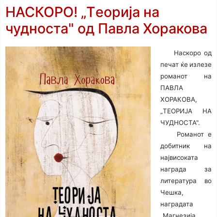
НАСКОРО! „Tеорија на
чудноста" од Павла Хоракова
Наскоро од
печат ќе излезе
романот на
ПАВЛА
ХОРАКОВА,
„TEOРИЈА НА
ЧУДНОСТА".
Романот е
добитник на
највисоката
награда за
литература во
Чешка,
наградата
„Maгнезија