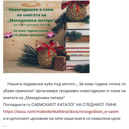
Нашата издавачка куќа под мотото „ За нова година полна со
убави приказни" органзиира тродневен новогодишен е-саем на
книгата на „Maкедоника литера"
Погледнете го САЕМСКИОТ КАТАЛОГ НА СЛЕДНИОТ ЛИНК
https://issuu.com/makedonikalitera/docs/novogodisen_e-saem
а и целосниот ценовник на сите наши книги со намалени цени
...