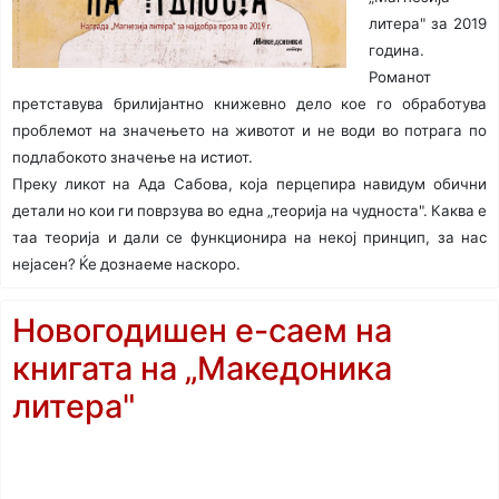
литера" за 2019
година.
Романот
претставува брилијантно книжевно дело кое го обработува
проблемот на значењето на животот и не води во потрага по
подлабокото значење на истиот.
Преку ликот на Ада Сабова, која перцепира навидум обични
детали но кои ги поврзува во една „теорија на чудноста". Каква е
таа теорија и дали се функционира на некој принцип, за нас
нејасен? Ќе дознаеме наскоро.
Новогодишен е-саем на
книгата на „Maкедоника
литера"