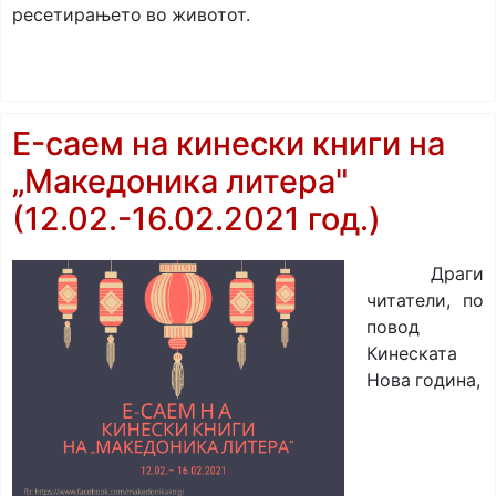
ресетирањето во животот.
E-саем на кинески книги на
„Maкедоника литера"
(12.02.-16.02.2021 год.)
Драги
читатели, по
повод
Кинеската
Нова година,