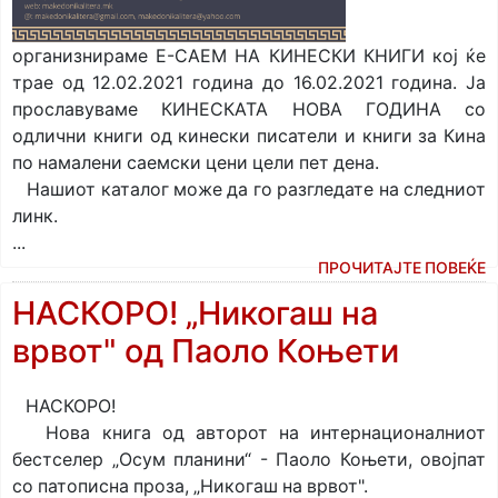
организнираме
Е-САЕМ НА КИНЕСКИ КНИГИ
кој ќе
трае од 12.02.2021 година до 16.02.2021 година. Ја
прославуваме
КИНЕСКАТА НОВА ГОДИНА
со
одлични книги oд кинески писатели и книги за Кина
по намалени саемски цени цели пет дена.
Нашиот каталог може да го разгледате на следниот
линк.
...
ПРОЧИТАЈТЕ ПОВЕЌЕ
НАСКОРО! „Никогаш на
врвот" од Паоло Коњети
НАСКОРО!
Нова книга од авторот на интернационалниот
бестселер „Осум планини“ - Паоло Коњети, овојпат
со патописна проза, „Никогаш на врвот".