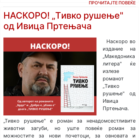
ПРОЧИТАЈТЕ ПОВЕЌЕ
НАСКОРО! „Tивко рушење"
од Ивица Пртењача
Наскоро во
издание на
„Maкедоника
литера" ќе
излезе
романот
„Tивко
рушење" од
Ивица
Пртењача.
„Tивко рушење" е роман за ненадомсестливите
животни загуби, но уште повеќе роман за
можностите за нови почетоци, за овновата и