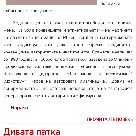
полемики,
одбивност и згрозување.
Хеда не е „општ“ случај, зашто е посебна и не е типична
жена. „Ја убија конвенциите и етикетирањата“ – на маргините
на драмата за неа запишал Ибзен, кој прв ја третира жената
како индивидуа, која дава отпор спрема традицијата,
конвенциите, авторитетите и институциите. Драмата ја напишал
во 1890 година, а набрзо потоа првпат бил изведена во Минхен и
предизвикала жестоки полемики, одбивност и згрозување.
Нарекувана е „одвратна ноќна мора на песимизмот“,
„монструм“, „изрод на авторовата имагинација“, „драма на
абнормалноста“..., но оттогаш непрекинато е на театарските
репертоари во светот и четири пати е филмувана.
Нарачај
ПРОЧИТАЈТЕ ПОВЕЌЕ
Дивата патка