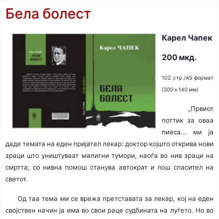
Бела болест
Карел Чапек
200 мкд.
102 стр./A5 формат
(200 x 140 мм)
„Првиот
поттик за оваа
пиеса... ми ја
даде темата на еден пријател лекар: доктор којшто открива нови
зраци што уништуваат малигни тумори, наоѓа во нив зраци на
смртта; со нивна помош станува автократ и лош спасител на
светот.
Од таа тема ми се врежа претставата за лекар, кој на еден
својствен начин ја има во свои раце судбината на луѓето. Но во