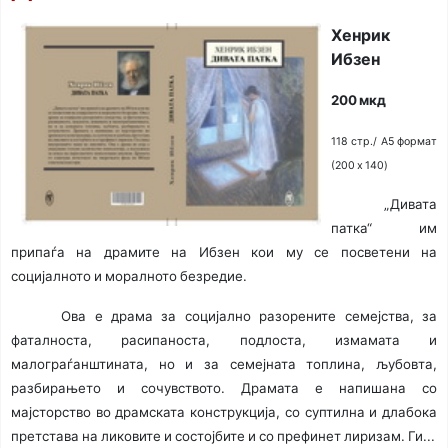
Хенрик
Ибзен
200 мкд
118 стр./ A5 формат
(200 x 140)
„Дивата
патка“ им
припаѓа на драмите на Ибзен кои му се посветени на
социјалното и моралното безредие.
Ова е драма за социјално разорените семејства, за
фаталноста, расипаноста, подлоста, измамата и
малограѓанштината, но и за семејната топлина, љубовта,
разбирањето и сочувството. Драмата е напишана со
мајсторство во драмската конструкција, со суптилна и длабока
претстава на ликовите и состојбите и со префинет лиризам. Ги...