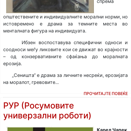
спрема
општествените и индивидуалните морални норми, но
истовремено е драма за темните места во
менталната фигура на индивидуата.
Ибзен воспоставува специфични односи и
соодноси меѓу ликовите кои се движат во крајности
– од конзервативните сфаќања до моралната
ерозија.
„Сеништа“ е драма за личните несреќи, ерозијата
на моралот, гревовите...
ПРОЧИТАЈТЕ ПОВЕЌЕ
РУР (Росумовите
универзални роботи)
Карел Чапек