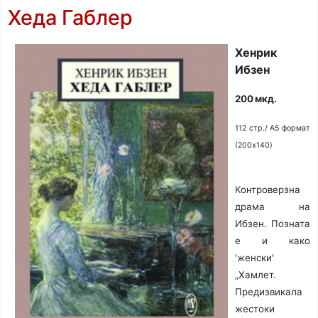
Хеда Габлер
Хенрик
Ибзен
200 мкд.
112 стр./ A5 формат
(200x140)
Контроверзна
драма на
Ибзен. Позната
е и како
'женски'
„Хамлет.
Предизвикала
жестоки