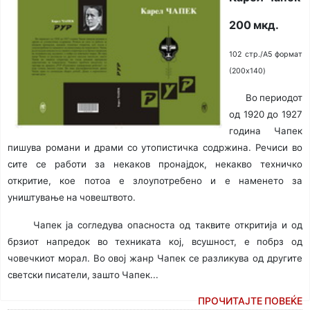
200 мкд.
102 стр./A5 формат
(200x140)
Во периодот
од 1920 до 1927
година Чапек
пишува романи и драми со утопистичка содржина. Речиси во
сите се работи за некаков пронајдок, некакво техничко
откритие, кое потоа е злоупотребено и е наменето за
уништување на човештвото.
Чапек ја согледува опасноста од таквите откри­ти­ја и од
брзиот напредок во техниката кој, всушност, е побрз од
човечкиот морал. Во овој жанр Чапек се разликува од другите
светски писатели, зашто Чапек...
ПРОЧИТАЈТЕ ПОВЕЌЕ