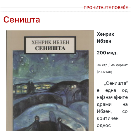
ПРОЧИТАЈТЕ ПОВЕЌЕ
Сеништа
Хенрик
Ибзен
200 мкд.
94 стр./ A5 формат
(200x140)
„Сеништа“
е една од
најзначајните
драми на
Ибзен, со
критичен
однос