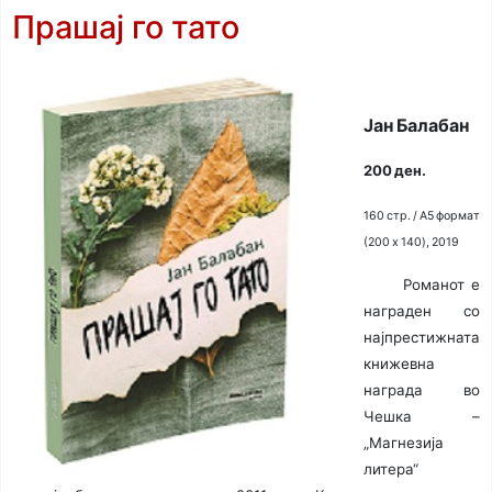
Прашај го тато
Јан Балабан
200 ден.
160 стр. / A5 формат
(200 x 140), 2019
Романот е
награден со
најпрестижната
книжевна
награда во
Чешка –
„Магнезија
литера“