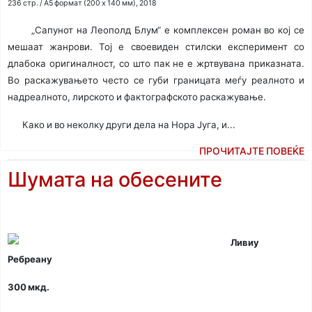
236 стр. / A5 формат (200 x 140 мм), 2018
„Сапунот на Леополд Блум“ е комплексен роман во кој се
мешаат жанрови. Тој е своевиден стилски експеримент со
длабока оригиналност, со што пак не е жртвувана приказната.
Во раскажувањето често се губи границата меѓу реалното и
надреалното, лирското и фактографското раскажување.
Како и во неколку други дела на Нора Југа, и...
ПРОЧИТАЈТЕ ПОВЕЌЕ
Шумата на обесените
Ливиу
Ребреану
300 мкд.