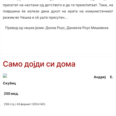
присетат на настани од детството и да ги преиспитаат. Така, на
површина
ќе излезе дека духот на ерата на комунистичкиот
режим во Чешка е сè уште присутен...
Превод од чешки јазик: Донка Роус, Даниела Роус Мишевска
Само дојди си дома
Андреј Е.
Скубиц
250 мкд.
238 стр./ A5 формат (200x140)