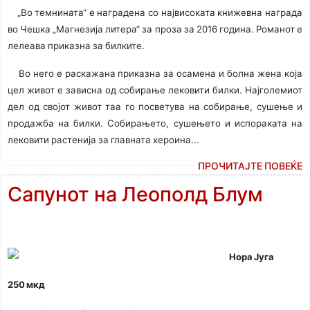
„Во темнината“ е наградена со највисоката книжевна награда
во Чешка „Магнезија литера“ за проза за 2016 година. Романот е
лелеава приказна за билките.
Во него е раскажана приказна за осамена и болна жена која
цел живот е зависна од собирање лековити билки. Најголемиот
дел од својот живот таа го посветува на собирање, сушење и
продажба на билки. Собирањето, сушењето и испораката на
лековити растенија за главната хероина...
ПРОЧИТАЈТЕ ПОВЕЌЕ
Сапунот на Леополд Блум
Нора Југа
250 мкд