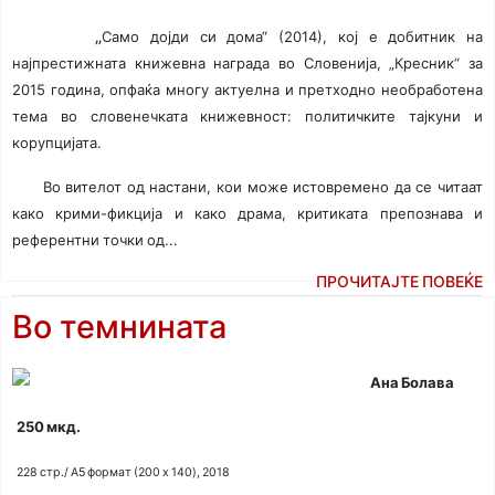
„
Само дојди си дома“ (2014), кој е добитник на
најпрестижната книжевна награда во Словенија, „Кресник“ за
2015 година, опфаќа многу актуелна и претходно необработена
тема во словенечката книжевност: политичките тајкуни и
корупцијата.
Во вителот од настани, кои може истовремено да се читаат
како крими-фикција и како драма, критиката препознава и
референтни точки од...
ПРОЧИТАЈТЕ ПОВЕЌЕ
Во темнината
Ана Болава
250 мкд.
228 стр./ A5 формат (200 x 140), 2018