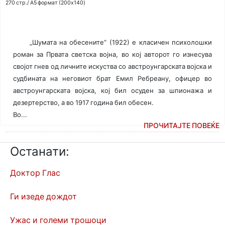
270 стр./ A5 формат (200x140)
„Шумата на обесените“ (1922) е класичен психолошки
роман за Првата светска војна, во кој авторот го изнесува
својот гнев од личните искуства со австроунгарската војска и
судбината на неговиот брат Емил Ребреану, офицер во
австроунгарската војска, кој бил осуден за шпионажа и
дезертерство, а во 1917 година бил обесен.
Во...
ПРОЧИТАЈТЕ ПОВЕЌЕ
Останати:
Доктор Глас
Ги изеде дождот
Ужас и големи трошоци