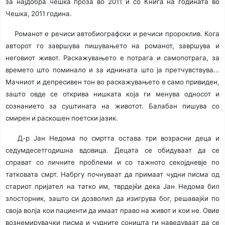
за
најдобра чешка проза во 2011 и со Книга на годината во
Чешка, 2011 година.
Романот е речиси автобиографски и речиси пророклив. Кога
авторот го завршува пишувањето на романот, завршува и
неговиот живот. Раскажувањето е потрага и самопотрага, за
времето што поминало и за иднината што ја претчувствува...
Мачниот и депресивен тон во раскажувањето е само привиден,
зашто овде се открива нишката која ги
менува односот и
сознанието за суштината на животот. Балабан пишува со
смирен и раскошен поетски јазик.
Д-р Јан Недома по смртта остава три возрасни деца и
седумдесетгодишна вдовица. Децата
се обидуваат да се
справат со личните проблеми и со тажното секојдневје по
татковата смрт.
Набргу почнуваат да примаат чудни писма од
стариот пријател на татко им, тврдејќи дека
Јан Недома бил
злосторник, зашто си дозволил да изигрува бог, решавајќи по
своја волја кои
пациенти да имаат право на живот и кои не. Овие
вознемирувачки писма и чудните соништа
ги наведуваат да се