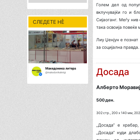
Голем дел од попул
вклучувајќи го и б
Сијаоганг. Меѓу нив
СЛЕДЕТЕ НÈ
така освоија повеќе
Лиу Џенјун е познат
за социјална правда.
Досада
Алберто Морави
500 ден.
302 стр., 200 х 140 мм, 2025
„Досада“ е храбар,
„Досада“ нуди длаб