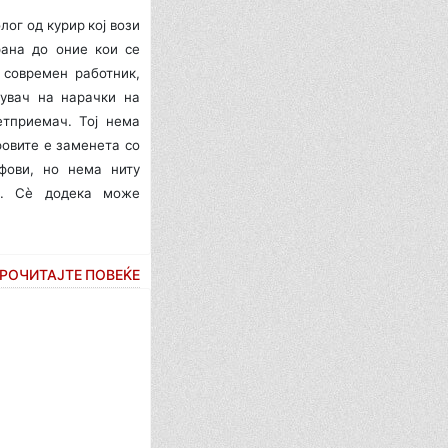
ог од курир кој вози
рана до оние кои се
 современ работник,
вувач на нарачки на
етприемач. Тој нема
фовите е заменета со
фови, но нема ниту
ф. Сè додека може
РОЧИТАЈТЕ ПОВЕЌЕ