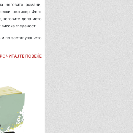
на неговите романи,
инески режисер Фенг
д неговите дела исто
 висока гледаност.
о и по застапувањето
РОЧИТАЈТЕ ПОВЕЌЕ