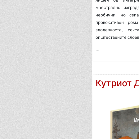
лишен од интегри
маестрално изград
необични, но сеп
провокативен ром
здодевноста, секс
општествените слоеви
...
Кутриот 