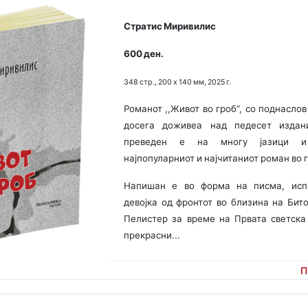
Стратис Миривилис
600 ден.
348 стр., 200 х 140 мм, 2025 г.
Романот ,,Живот во гроб“, со поднаслов 
досега доживеа над педесет издани
преведен е на многу јазици и 
најпопуларниот и најчитаниот роман во 
Напишан е во форма на писма, исп
девојка од фронтот во близина на Бит
Пелистер за време на Првата светска 
прекрасни...
П