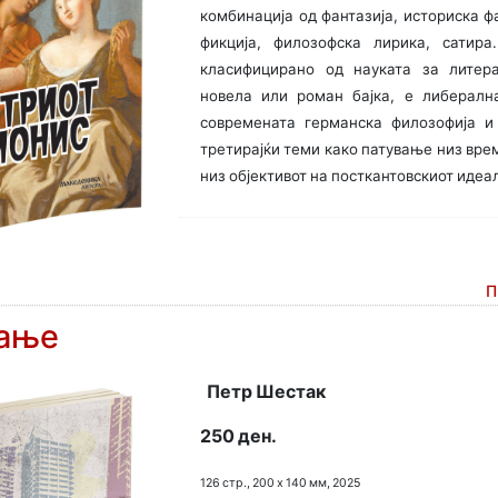
комбинација од фантазија, историска фа
фикција, филозофска лирика, сатира
класифицирано од науката за литера
новела или роман бајка, е либералн
современата германска филозофија и
третирајќи теми како патување низ време
низ објективот на посткантовскиот идеал
П
вање
Петр Шестак
250 ден.
126 стр., 200 х 140 мм, 2025