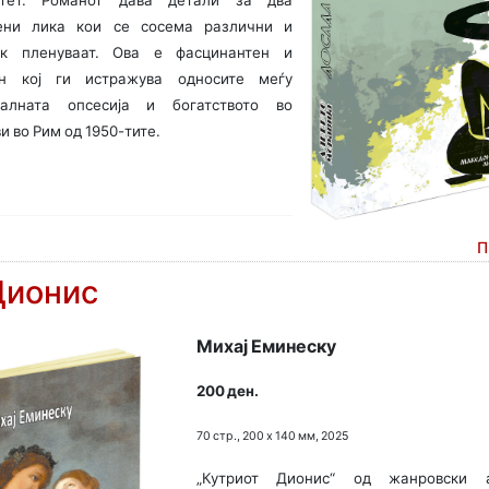
тет. Романот дава детали за два
ени лика кои се сосема различни и
ак пленуваат. Ова е фасцинантен и
ан кој ги истражува односите меѓу
уалната опсесија и богатството во
 во Рим од 1950-тите.
П
Дионис
Михај Еминеску
200 ден.
70 стр., 200 х 140 мм, 2025
„Кутриот Дионис“ од жанровски а