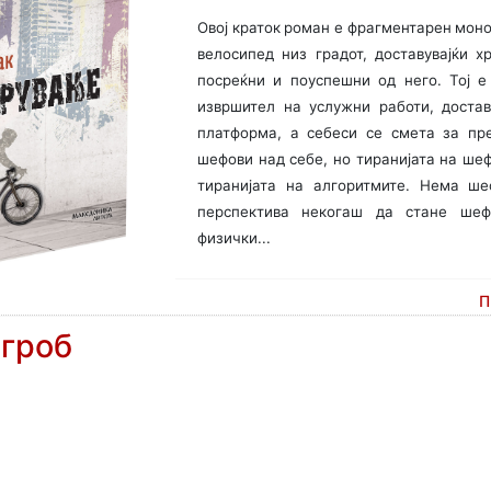
Овој краток роман е фрагментарен монол
велосипед низ градот, доставувајќи х
посреќни и поуспешни од него. Тој е
извршител на услужни работи, доста
платформа, а себеси се смета за пр
шефови над себе, но тиранијата на ше
тиранијата на алгоритмите. Нема ше
перспектива некогаш да стане ше
физички...
П
 гроб