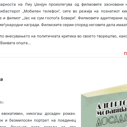
арноста на Лиу Џенјун произлегува од филмовите засновани 
локбастерот „Мобилен телефон“, сите во режија на познатиот к
 е и филмот „Јас не сум госпоѓа Бовари“. Филмовите адаптирани о
 меѓународни награди. Филмските серии според неговите дела имаат
 по внесувањето на политичката критика во своето творештво, как
 Ваквата општа...
П
ја
 г.
 евокативен, никогаш досаден роман.
ок и безмилосен портрет на поединец