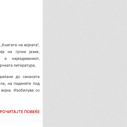
„Книгата на војната“,
ја на грчки јазик,
е најиздаваниот,
грчката литература.
раќани до саканата
ола, на падините под
војна. Изобилува со
РОЧИТАЈТЕ ПОВЕЌЕ