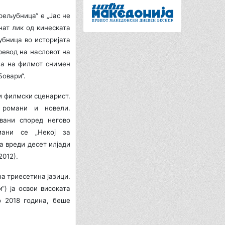
рељубница“ е „Јас не
нат лик од кинеската
убница во историјата
ревод на насловот на
, а на филмот снимен
Бовари“.
и филмски сценарист.
 романи и новели.
вани според негово
мани се „Некој за
а вреди десет илјади
2012).
а триесетина јазици.
“) ја освои високата
о 2018 година, беше