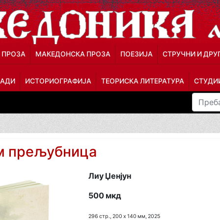
 ПРОЗА
МАКЕДОНСКА ПРОЗА
ПОЕЗИЈА
СТРУЧНИ И ДРУ
ЛАДИ
ИСТОРИОГРАФИЈА
ТЕОРИСКА ЛИТЕРАТУРА
СТУДИИ
ум прељубница
Лиу Џенјун
500 мкд
296 стр., 200 х 140 мм, 2025