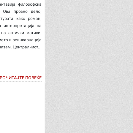
нтазија, филозоф­ска
. Ова прозно дело,
турата како роман,
а интерпретација на
 на антички мотиви,
то и реинкар­на­ци­ја
изам. Централ­ниот...
РОЧИТАЈТЕ ПОВЕЌЕ