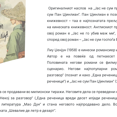
Оригиналниот наслов на „Јас не сум п
сум Пан Џјинлиан“. Пан Џјинлиан е поз
книжевност – таа е најпознатата прељ
на кинеската книжевност. Англискиот п
овој роман е „Јас не го убив маж ми“
според овој роман – „Јас не сум госпоѓа 
Лиу Џенјун (1958) е кинески романсиер 
Автор е на повеќе од петнаесет
Половината негови романи се филму
сценарио. Негови најпопуларни ро
разговор“ (познат и како „Една речениц
реченици“) и „Јас не сум Пан Џјинлиан“ (
а се продавани во милионски тиражи. Неговите дела се преведени н
„Некој за разговор“ („Една реченица вреди десет илјади реченици
 литература „Мао Дун“ и стана неговото најпродавано дело. В
ата „Шевалие де летр е дезарт“.