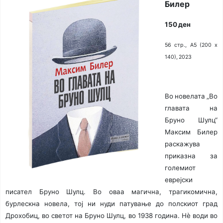
Билер
150 ден
56 стр., А5 (200 х
140), 2023
Во новелата „Во
главата на
Бруно Шулц“
Максим Билер
раскажува
приказна за
големиот
еврејски
писател Бруно Шулц. Во оваа магична, трагикомична,
бурлескна новела, тој ни нуди патување до полскиот град
Дрохобиц, во светот на Бруно Шулц, во 1938 година. Нè води во