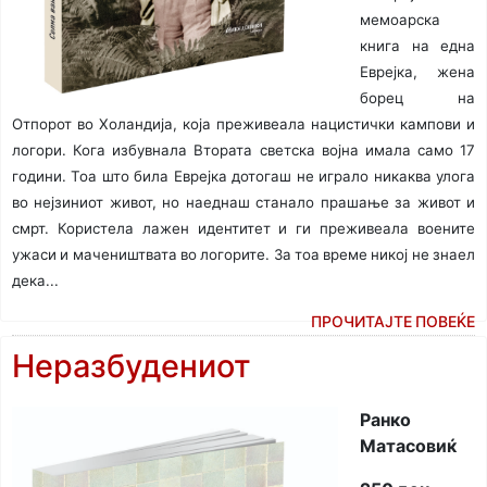
мемоарска
книга на една
Еврејка, жена
борец на
Отпорот во Холандија, која преживеала нацистички кампови и
логори. Кога избувнала Втората светска војна имала само 17
години. Тоа што била Еврејка дотогаш не играло никаква улога
во нејзиниот живот, но наеднаш станало прашање за живот и
смрт. Користела лажен идентитет и ги преживеала воените
ужаси и мачеништвата во логорите. За тоа време никој не знаел
дека...
ПРОЧИТАЈТЕ ПОВЕЌЕ
Неразбудениот
Ранко
Матасовиќ