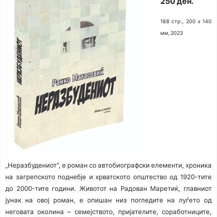
250 ден.
188 стр., 200 х 140
мм, 2023
„Неразбудениот“, е роман со автобиографски елементи, хрони­ка
на загрепското поднебје и хрватското општество од 1920-тите
до 2000-тите години. Животот на Радован Маретиќ, главниот
јунак на овој роман, е опишан низ погледите на луѓето од
неговата околина – семејството, пријателите, соработниците,