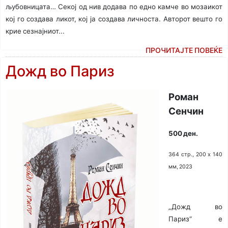
љубовница­та… Секој од нив додава по едно камче во мозаикот
кој го создава ликот, кој ја создава личноста. Авторот вешто го
крие сезнајниот...
ПРОЧИТАЈТЕ ПОВЕЌЕ
Дожд во Париз
Роман
Сенчин
50
0 ден.
364 стр., 200 х 140
мм, 2023
„Дожд во
Париз“ е