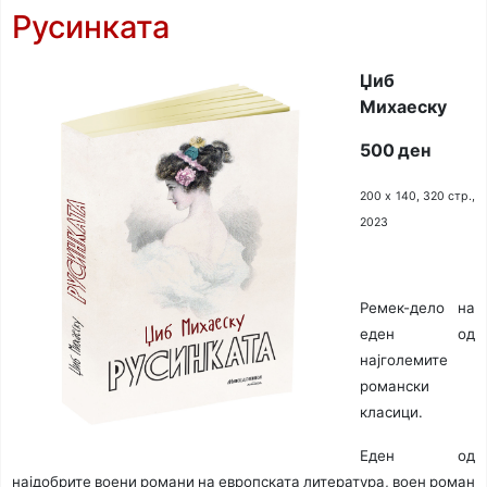
Русинката
Џиб
Михаеску
500 ден
200 х 140, 320 стр.,
2023
Ремек-дело на
еден од
најголемите
романски
класици.
Еден од
најдобрите воени романи на европската литература, воен роман