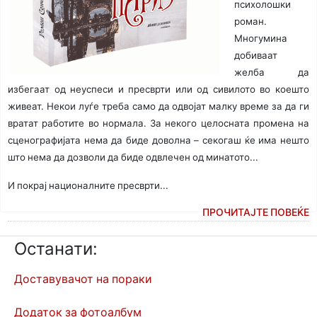
психолошки
роман.
Многумина
добиваат
желба да
избегаат од неуспеси и пресврти или од сивилото во коешто
живеат. Некои луѓе треба само да одвојат малку време за да ги
вратат работите во нормала. За некого целосната промена на
сценографијата нема да биде доволна – секогаш ќе има нешто
што нема да дозволи да биде одвлечен од минатото...
И покрај националните пресврти...
ПРОЧИТАЈТЕ ПОВЕЌЕ
Останати:
Доставувачот на пораки
Додаток за фотоалбум