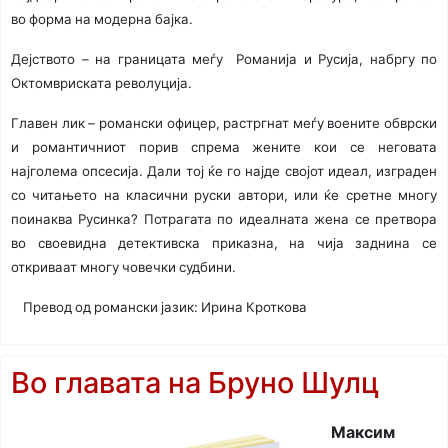
во форма на модерна бајка.
Дејството – на границата меѓу Романија и Русија, набргу по
Октомвриската револуција.
Главен лик – романски офицер, растргнат меѓу воените обврски
и романтичниот порив спрема жените кои се неговата
најголема опсесија. Дали тој ќе го најде својот идеал, изграден
со читањето на класични руски автори, или ќе сретне многу
поинаква Русинка? Потрагата по идеалната жена се претвора
во своевидна детективска приказна, на чија заднина се
откриваат многу човечки судбини.
Превод од романски јазик: Ирина Кроткова
Во главата на Бруно Шулц
Максим