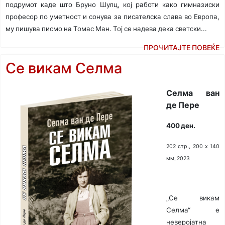
подрумот каде што Бруно Шулц, кој работи како гимназиски
професор по уметност и сонува за писателска слава во Европа,
му пишува писмо на Томас Ман. Тој се надева дека светски...
ПРОЧИТАЈТЕ ПОВЕЌЕ
Се викам Селма
Селма ван
де Пере
400 ден.
202 стр., 200 х 140
мм, 2023
„Се викам
Селма“ е
неверојатна